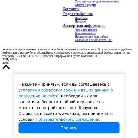
Сотрудничество для перевозчиков
Оплата в кредит
Контакты
Отдел снабжения
Покупаем
Московская область, г.о. Истра, с. Павловская Слобода, ул. Ленина, 80
Продаем
8 (800) 775 28 16
Экспертная информация
info@zti.ru
Что у нас нового
Что интересного
Сайт носит исключительно информационный характер и никакая информация, опубликованная на нём
Производственные тайны
относительно продукции (технических характеристик, внешнего вида, условий приобретения, цены и
Связаться с технологом ЗТИ
т.п.), ни при каких условиях не является публичной офертой, определяемой положениями пункта 2
статьи 437 Гражданского кодекса Российской Федерации. Информация, представленная на Сайте, не
является исчерпывающей, а также может быть изменена в любое время. Для получения подробной
информации, пожалуйста, обращайтесь к менеджеру с помощью специальной формы связи или по
телефону +7 (499) 649 69 69. Правовая информация Группа компаний ЗТИ
ЗТИ, 2001-
2026
Нажмите «Принять», если вы соглашаетесь с
условиями обработки cookie и ваших данных о
поведении на сайте
, необходимых для
аналитики. Запретить обработку cookie вы
можете в настройках вашего браузера.
Оставаясь на сайте www.zti.ru, вы принимаете
условия
Пользовательского соглашения
.
Принять