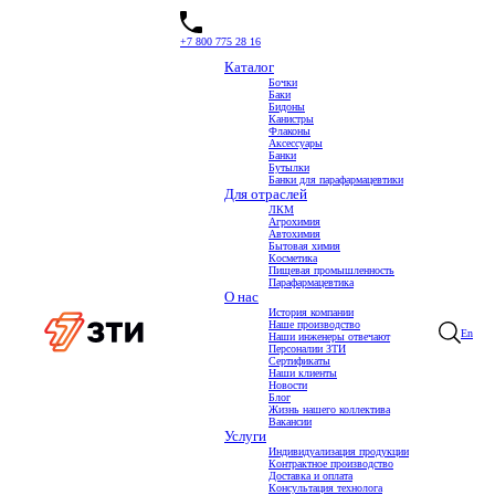
+7 800 775 28 16
Каталог
Бочки
Баки
Производственные тайны
Бидоны
Канистры
Флаконы
Почему рынок переходит на пластиковые бочки
Бочку с какими параметрами выбрать?
Меловая
Аксессуары
добавка. Быть или не быть?
Модернизация существующего производства: эффективные решения для
Банки
завода ЗТИ
Какое сырье мы используем. ПЭНД
ЗТИ-Сибирь - участник нацпроекта
Бутылки
«Производительность труда»
Процесс производства канистры COEX
Банки для парафармацевтики
Для отраслей
ЛКМ
Каталог
Агрохимия
Бочки
Автохимия
Баки
Бытовая химия
Бидоны
Косметика
Канистры
Пищевая промышленность
Флаконы
Парафармацевтика
Аксессуары
О нас
Банки
Бутылки
История компании
Банки для парафармацевтики
Наше производство
En
Компания
Наши инженеры отвечают
История компании
Персоналии ЗТИ
Отзывы
Сертификаты
Новости
Наши клиенты
Карьера
Новости
Конфиденциальность
Блог
Горячая линия
Жизнь нашего коллектива
Контакты
Вакансии
Производство
Услуги
Технологическая поддержка клиентов
Индивидуализация продукции
Консультация по таре и упаковке
Контрактное производство
Задать вопрос технологу
Доставка и оплата
Подобрать оптимальную тару с ЗТИ
Консультация технолога