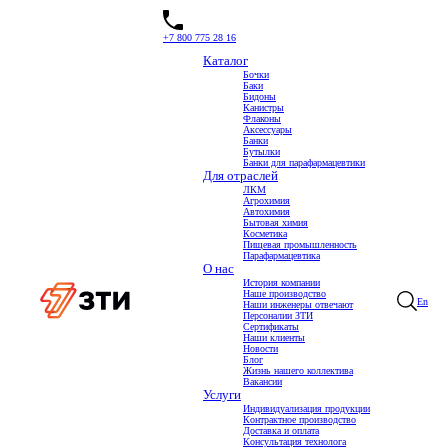
+7 800 775 28 16
Каталог
Бочки
Баки
Жизнь нашего коллектива
Бидоны
Канистры
Флаконы
История компании
Аксессуары
Наше производство
Банки
Сертификаты
Бутылки
Наши клиенты
Банки для парафармацевтики
Новости
Для отраслей
Вакансии
ЛКМ
Агрохимия
Москва
Автохимия
Новосибирск
Бытовая химия
Самара
Косметика
Жизнь нашего коллектива
Пищевая промышленность
Наши инженеры отвечают
Парафармацевтика
О нас
История компании
Наше производство
En
Наши инженеры отвечают
Персоналии ЗТИ
Сертификаты
Наши клиенты
Новости
Блог
Жизнь нашего коллектива
Вакансии
Услуги
Индивидуализация продукции
Контрактное производство
Доставка и оплата
Консультация технолога