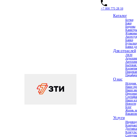
+7 800 775 28 16
Каталог
Бочки
Баки
Бидоны
Канистр
Флаконы
Аксессу
Главная
Банки
Каталог
Бутылки
Канистры
Банки дл
Для отраслей
Канистры
ЛКМ
Агрохим
Автохим
Бытовая
Космети
Пищевая
Парафарм
О нас
История 
Наше пр
Наши ин
Персона
Сертифи
Наши кл
Новости
Блог
Жизнь на
Ваканси
Услуги
Индивид
Контракт
Доставка
Консульт
Сотрудни