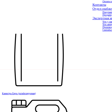
Оплата в
Контакты
Отдел снабже
Покупае
Продаем
Канистра Бинарная (двухобъемная)
Экспертная 
Что у на
Что инте
Произво
Связатьс
Канистра Евро (штабелируемая)