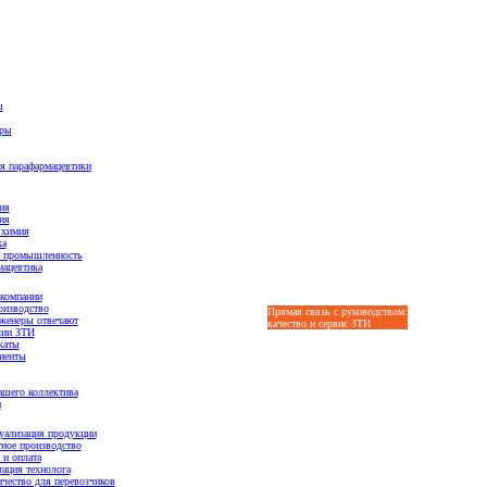
ы
ары
я парафармацевтики
ия
ия
 химия
ка
 промышленность
ацевтика
компании
оизводство
Прямая связь с руководством:
Оптовые цены
женеры отвечают
качество и сервис ЗТИ
лии ЗТИ
каты
иенты
шего коллектива
и
уализация продукции
ное производство
 и оплата
ация технолога
чество для перевозчиков