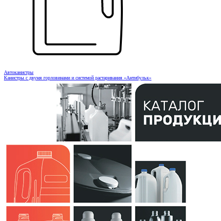
Автоканистры
Канистры с двумя горловинами и системой растаривания «Антибульк»