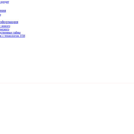
 кредит
ния
м
информация
с нового
ресного
дственные тайны
я с технологом ЗТИ