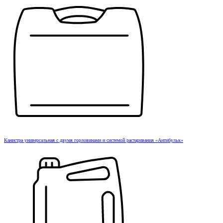
Канистра универсальная с двумя горловинами и системой растаривания «Антибульк»