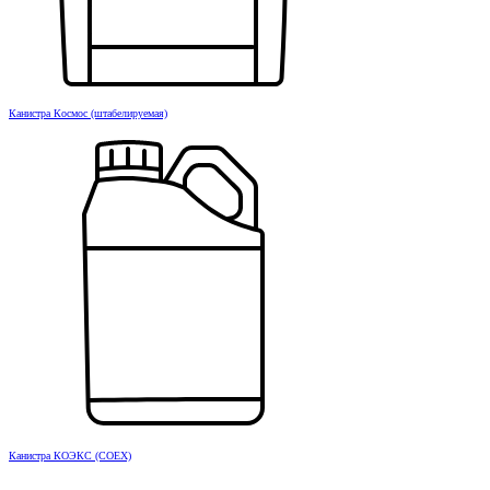
Канистра Космос (штабелируемая)
Канистра КОЭКС (COEX)