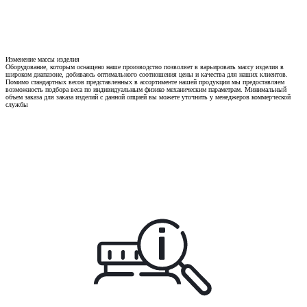
Изменение массы изделия
Оборудование, которым оснащено наше производство позволяет в варьировать массу изделия в
широком диапазоне, добиваясь оптимального соотношения цены и качества для наших клиентов.
Помимо стандартных весов представленных в ассортименте нашей продукции мы предоставляем
возможность подбора веса по индивидуальным физико механическим параметрам. Минимальный
объем заказа для заказа изделий с данной опцией вы можете уточнить у менеджеров коммерческой
службы