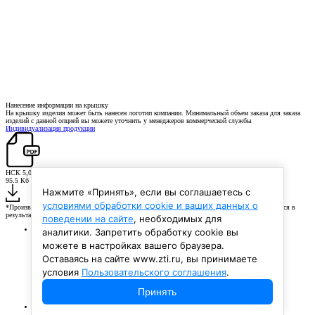
Нанесение информации на крышку
На крышку изделия может быть нанесен логотип компании. Минимальный объем заказа для заказа
изделий с данной опцией вы можете уточнить у менеджеров коммерческой службы
Индивидуализация продукции
НСК 5,0 дм3-К2V
95.5 Кб
Нажмите «Принять», если вы соглашаетесь с
условиями обработки cookie и ваших данных о
*Производитель не несет ответственность за повреждения и выход тары из строя, случившиеся в
результате несоблюдения рекомендаций по эксплуатации продукции
поведении на сайте
, необходимых для
Каталог
аналитики. Запретить обработку cookie вы
Бочки
можете в настройках вашего браузера.
Баки
Бидоны
Оставаясь на сайте www.zti.ru, вы принимаете
Канистры
Флаконы
условия
Пользовательского соглашения
.
Аксессуары
Банки
Принять
Бутылки
Банки для парафармацевтики
Компания
История компании