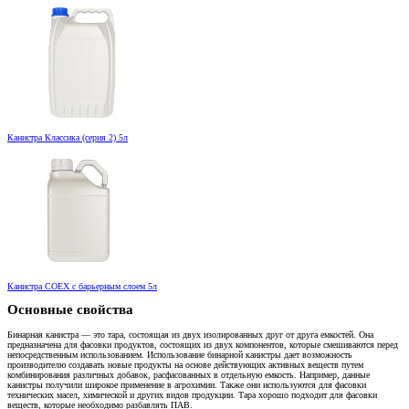
Канистра Классика (серия 2) 5л
Канистра COEX с барьерным слоем 5л
Основные свойства
Бинарная канистра — это тара, состоящая из двух изолированных друг от друга емкостей. Она
предназначена для фасовки продуктов, состоящих из двух компонентов, которые смешиваются перед
непосредственным использованием. Использование бинарной канистры дает возможность
производителю создавать новые продукты на основе действующих активных веществ путем
комбинирования различных добавок, расфасованных в отдельную емкость. Например, данные
канистры получили широкое применение в агрохимии. Также они используются для фасовки
технических масел, химической и других видов продукции. Тара хорошо подходит для фасовки
веществ, которые необходимо разбавлять ПАВ.