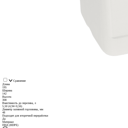
Сравнение
Длина
195
Ширина
142
Высота
308
Вместимость до перелива, л
5,50 (4,94+0,56)
Диаметр заливной горловины, мм
48
Подходит для вторичной переработки
Да
Материал
ПНД (HDPE)