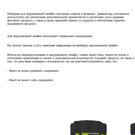
Мембрана для индукционной запайки горловины канистр и флаконов. Данный вид уплотнителя
используется для обеспечения дополнительной герметичности и увеличения срока хранения
фасуемого продукта, а также в целях надежной защиты от подделок и обеспечения гарантии
подлинности продукта.
Для индукционной запайки необходимо специальное оборудование.
Вы можете заказать услугу нанесения информации на мембрану индукционной запайки.
Используя индивидуализацию и индукционную запайку, клиент может быть уверен не только в
увеличении герметизации (а значит, в дополнительной возможности сохранить продукт), но также и
том, что репутация компании в безопасности, так как конечный потребитель знает, что:
- Никто не может разбавить содержимое
- Никто не может слить содержимое