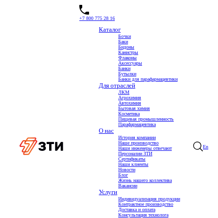
+7 800 775 28 16
Каталог
Бочки
Баки
Канистра бинарная 5л
Бидоны
Канистры
Флаконы
Аксессуары
Банки
Бутылки
Банки для парафармацевтики
Для отраслей
ЛКМ
Агрохимия
Автохимия
Бытовая химия
Косметика
Пищевая промышленность
Парафармацевтика
О нас
История компании
Наше производство
En
Наши инженеры отвечают
Персоналии ЗТИ
Сертификаты
Наши клиенты
Новости
Блог
Жизнь нашего коллектива
Вакансии
Услуги
Индивидуализация продукции
Контрактное производство
Доставка и оплата
Консультация технолога