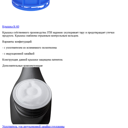
Крышка К-60
Крышка собственного производства ЗТИ надежно укупоривает тару и предотвращает утечки
продукта. Крышка снабжена отрывным контрольным кольцом.
Варианты конфигураций:
- с уплотнителем из вспененного полиэтилена
- с индукционной запайкой
Конструкция данной крышки защищена патентом.
Дополнительные комплектующие
Уплотнитель для индукционной запайки горловины