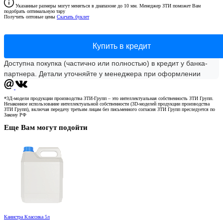
Указанные размеры могут меняться в диапазоне до 10 мм. Менеджер ЗТИ поможет Вам
подобрать оптимальную тару
Получить оптовые цены
Скачать буклет
Купить в кредит
Доступна покупка (частично или полностью) в кредит у банка-
партнера. Детали уточняйте у менеджера при оформлении
*3Д-модели продукции производства ЗТИ-Групп – это интеллектуальная собственность ЗТИ Групп.
Незаконное использование интеллектуальной собственности (3D-моделей продукции производства
ЗТИ Групп), включая передачу третьим лицам без письменного согласия ЗТИ Групп преследуется по
Закону РФ
Еще Вам могут подойти
Канистра Классика 5л