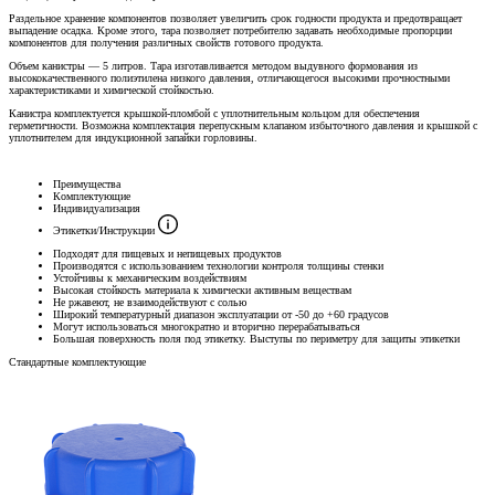
Раздельное хранение компонентов позволяет увеличить срок годности продукта и предотвращает
выпадение осадка. Кроме этого, тара позволяет потребителю задавать необходимые пропорции
компонентов для получения различных свойств готового продукта.
Объем канистры — 5 литров. Тара изготавливается методом выдувного формования из
высококачественного полиэтилена низкого давления, отличающегося высокими прочностными
характеристиками и химической стойкостью.
Канистра комплектуется крышкой-пломбой с уплотнительным кольцом для обеспечения
герметичности. Возможна комплектация перепускным клапаном избыточного давления и крышкой с
уплотнителем для индукционной запайки горловины.
Преимущества
Комплектующие
Индивидуализация
Этикетки/Инструкции
Подходят для пищевых и непищевых продуктов
Производятся с использованием технологии контроля толщины стенки
Устойчивы к механическим воздействиям
Высокая стойкость материала к химически активным веществам
Не ржавеют, не взаимодействуют с солью
Широкий температурный диапазон эксплуатации от -50 до +60 градусов
Могут использоваться многократно и вторично перерабатываться
Большая поверхность поля под этикетку. Выступы по периметру для защиты этикетки
Стандартные комплектующие