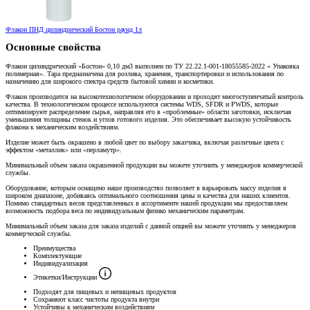
Флакон ПНД цилиндрический Бостон раунд 1л
Основные свойства
Флакон цилиндрический «Бостон» 0,10 дм3 выполнен по ТУ 22.22.1-001-18055585-2022 « Упаковка
полимерная». Тара предназначена для розлива, хранения, транспортировки и использования по
назначению для широкого спектра средств бытовой химии и косметики.
Флакон производится на высокотехнологичном оборудовании и проходят многоступенчатый контроль
качества. В технологическом процессе используются системы WDS, SFDR и PWDS, которые
оптимизируют распределение сырья, направляя его в «проблемные» области заготовки, исключая
уменьшения толщины стенок и углов готового изделия. Это обеспечивает высокую устойчивость
флакона к механическим воздействиям.
Изделие может быть окрашено в любой цвет по выбору заказчика, включая различные цвета с
эффектом «металлик» или «перламутр».
Минимальный объем заказа окрашенной продукции вы можете уточнить у менеджеров коммерческой
службы.
Оборудование, которым оснащено наше производство позволяет в варьировать массу изделия в
широком диапазоне, добиваясь оптимального соотношения цены и качества для наших клиентов.
Помимо стандартных весов представленных в ассортименте нашей продукции мы предоставляем
возможность подбора веса по индивидуальным физико механическим параметрам.
Минимальный объем заказа для заказа изделий с данной опцией вы можете уточнить у менеджеров
коммерческой службы.
Преимущества
Комплектующие
Индивидуализация
Этикетки/Инструкции
Подходят для пищевых и непищевых продуктов
Сохраняют класс чистоты продукта внутри
Устойчивы к механическим воздействиям