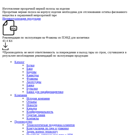
Изготовление прозрачной мерной полосы на изделии
Прозрачная мерная полоса на корпусе изделия необходима для отслеживания остатка фасованного
вещества в окрашенной непрозрачной таре
Индивидуализация продукции
Рекомендации по эксплуатации на Флаконы из ПЭНД для косметики
43.4 Кб
*Производитель не несет ответственность за повреждения и выход тары из строя, случившиеся в
результате несоблюдения рекомендаций по эксплуатации продукции
Каталог
Бочки
Баки
Бидоны
Канистры
Флаконы
Аксессуары
Банки
Бутылки
Банки для парафармацевтики
Компания
История компании
Отзывы
Новости
Карьера
Конфиденциальность
Горячая линия
Контакты
Производство
Технологическая поддержка клиентов
Консультация по таре и упаковке
Задать вопрос технологу
Подобрать оптимальную тару с ЗТИ