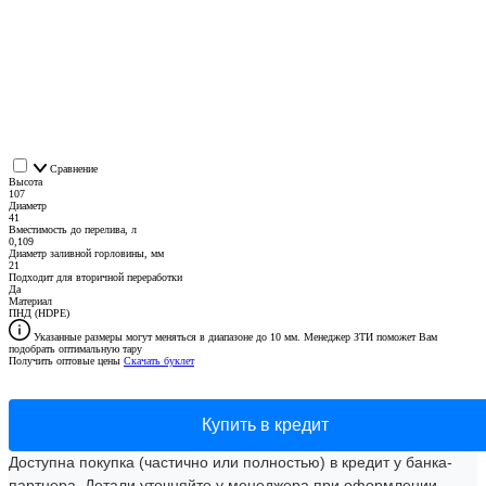
Сравнение
Высота
107
Диаметр
41
Вместимость до перелива, л
0,109
Диаметр заливной горловины, мм
21
Подходит для вторичной переработки
Да
Материал
ПНД (HDPE)
Указанные размеры могут меняться в диапазоне до 10 мм. Менеджер ЗТИ поможет Вам
подобрать оптимальную тару
Получить оптовые цены
Скачать буклет
Купить в кредит
Доступна покупка (частично или полностью) в кредит у банка-
партнера. Детали уточняйте у менеджера при оформлении