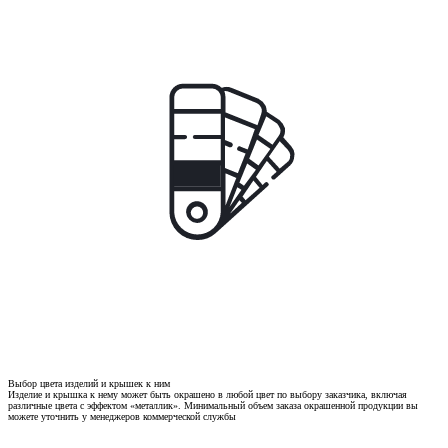
Выбор цвета изделий и крышек к ним
Изделие и крышка к нему может быть окрашено в любой цвет по выбору заказчика, включая
различные цвета с эффектом «металлик». Минимальный объем заказа окрашенной продукции вы
можете уточнить у менеджеров коммерческой службы