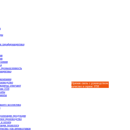
ы
ары
я парафармацевтики
ия
ия
 химия
ка
 промышленность
ацевтика
компании
оизводство
Прямая связь с руководством:
Оптовые цены
женеры отвечают
качество и сервис ЗТИ
лии ЗТИ
каты
иенты
шего коллектива
и
уализация продукции
ное производство
 и оплата
ация технолога
чество для перевозчиков