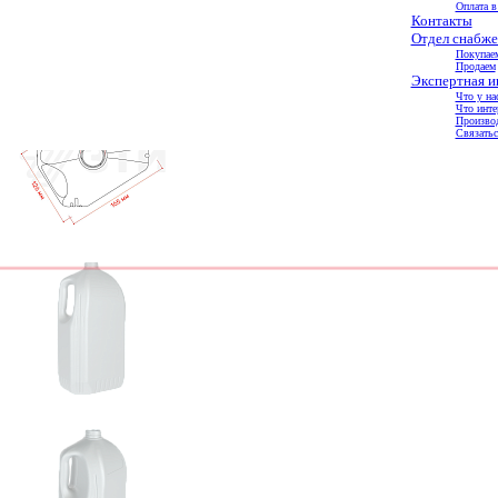
Оплата в
Контакты
Отдел снабже
Покупае
Продаем
Экспертная 
Что у на
Что инте
Произво
Связатьс