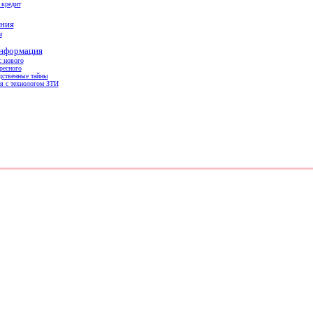
 кредит
ния
м
информация
с нового
ресного
дственные тайны
я с технологом ЗТИ