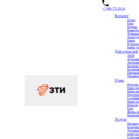
+7 800 775 28 16
Каталог
Бочки
Баки
Бидоны
Канистр
Флаконы
Аксессу
Главная
Банки
Каталог
Бутылки
Бутылки
Банки дл
Бутылка «Эрго» легкая 5л
Для отраслей
ЛКМ
Бутылка «Эрго» легкая 5л
Агрохим
Автохим
Бытовая
Космети
Пищевая
Парафарм
О нас
История 
Наше пр
Наши ин
Персона
Сертифи
Наши кл
Новости
Блог
Жизнь на
Ваканси
Услуги
Индивид
Контракт
Доставка
Консульт
Сотрудни