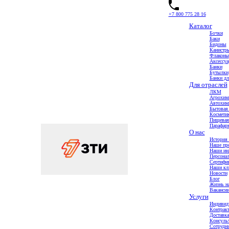
+7 800 775 28 16
Каталог
Бочки
Баки
Бидоны
Канистр
Флаконы
Аксессу
Главная
Банки
Экспертная информация
Бутылки
Что у нас нового
Банки дл
Инновационная канистра LX объемом 21,5л
Для отраслей
ЛКМ
Инновационная канистра LX объемом 21,5л
Агрохим
Автохим
Бытовая
Космети
Пищевая
Парафарм
О нас
История 
Наше пр
Наши ин
Персона
Сертифи
Наши кл
Новости
Блог
Жизнь на
Ваканси
Услуги
Индивид
Контракт
Доставка
Консульт
Сотрудни