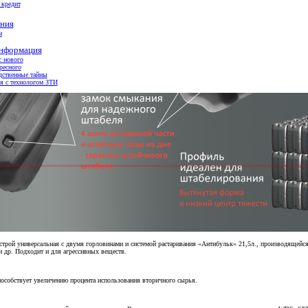
 кредит
ния
м
информация
с нового
ресного
дственные тайны
я с технологом ЗТИ
ой универсальная с двумя горловинами и системой растаривания «Антибульк» 21,5л., производящейся 
и др. Подходит и для агрессивных веществ.
пособствует увеличению процента использования вторичного сырья.