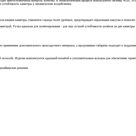
одят многоступенчатый контроль качества. В технологическом процессе используются системы WDS, S
ю устойчивость канистры к механическим воздействиям.
ользование канистры становится гораздо более удобным, предотвращает образование вакуума и помогает 
 канистрой. Ручка идеальна для штабелирования - для еще лучшей устойчивости штабеля на дне канистры
без применения дополнительного прокладочного материала, а продуманные габариты подходят к поддонам
ой полосой). Изделие комплектуется крышкой-пломбой и уплотнительным кольцом для обеспечения герме
 дизайнерские решения