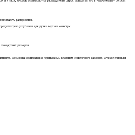
FDR и PWDS, которые оптимизируют распределение сырья, направляя его в «проблемные» области
обезопасить растаривание.
 предусмотрено углубление для ручки верхней канистры.
 стандартных размеров.
тичности. Возможна комплектация перепускным клапаном избыточного давления, а также сливным