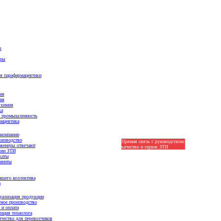
ы
ары
я парафармацевтики
ия
ия
 химия
ка
 промышленность
ацевтика
компании
оизводство
Прямая связь с руководством:
Оптовые цены
женеры отвечают
качество и сервис ЗТИ
лии ЗТИ
каты
иенты
шего коллектива
и
уализация продукции
ное производство
 и оплата
ация технолога
чество для перевозчиков