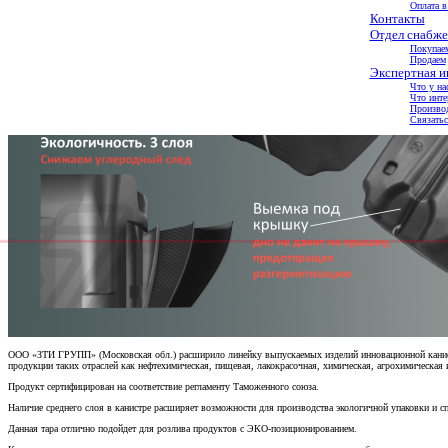
Оплата в
Контакты
Отдел снабже
Покупае
Продаем
Экспертная 
Что у на
Что инте
Произво
Связатьс
ООО «ЗТИ ГРУПП» (Московская обл.) расширило линейку выпускаемых изделий инновационной канистр
продукции таких отраслей как нефтехимическая, пищевая, лакокрасочная, химическая, агрохимическая 
Продукт сертифицирован на соответствие регламенту Таможенного союза.
Наличие среднего слоя в канистре расширяет возможности для производства экологичной упаковки и с
Данная тара отлично подойдет для розлива продуктов с ЭКО-позиционированием.