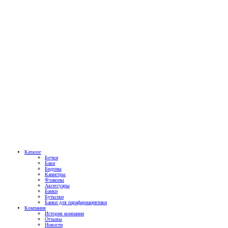
Каталог
Бочки
Баки
Бидоны
Канистры
Флаконы
Аксессуары
Банки
Бутылки
Банки для парафармацевтики
Компания
История компании
Отзывы
Новости