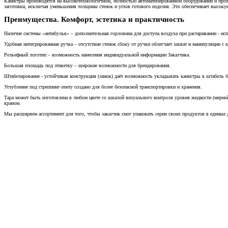
Канистры производятся на высокотехнологичном, полностью автоматизированном оборудовании и прох
заготовки, исключая уменьшения толщины стенок и углов готового изделия. Это обеспечивает высоку
Преимущества. Комфорт, эстетика и практичность
Наличие системы «антибульк» – дополнительная горловина для доступа воздуха при растаривании - исп
Удобная интегрированная ручка – отсутствие стенок сбоку от ручки облегчает захват и манипуляции с
Рельефный логотип – возможность нанесения индивидуальной информации Заказчика.
Большая площадь под этикетку – широкие возможности для брендирования.
Штабелирование - устойчивая конструкция (замок) даёт возможность укладывать канистры в штабель 
Углубление под стреппинг-ленту создано для более безопасной транспортировки и хранения.
Тара может быть изготовлена в любом цвете со шкалой визуального контроля уровня жидкости (мерн
краном.
Мы расширяем ассортимент для того, чтобы заказчик смог упаковать серии своих продуктов в единые