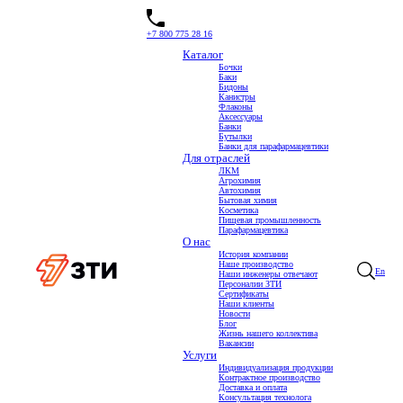
+7 800 775 28 16
Каталог
Бочки
Баки
Флаконы ПЭТ
Бидоны
Канистры
Флаконы
Аксессуары
Банки
Бутылки
Банки для парафармацевтики
Для отраслей
ЛКМ
Агрохимия
Автохимия
Бытовая химия
Косметика
Пищевая промышленность
Парафармацевтика
О нас
История компании
Наше производство
En
Наши инженеры отвечают
Персоналии ЗТИ
Сертификаты
Наши клиенты
Новости
Блог
Жизнь нашего коллектива
Вакансии
Услуги
Индивидуализация продукции
Контрактное производство
Доставка и оплата
Флакон квадратный
Консультация технолога