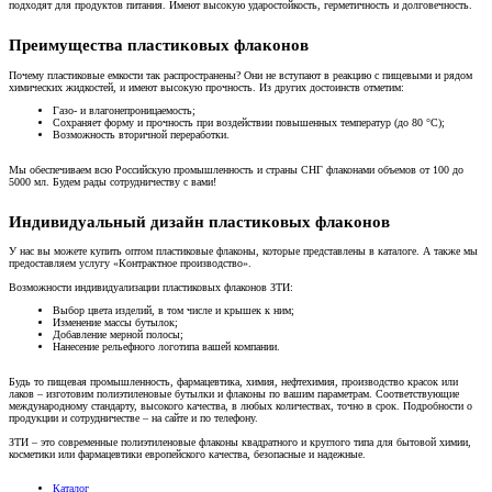
подходят для продуктов питания. Имеют высокую ударостойкость, герметичность и долговечность.
Преимущества пластиковых флаконов
Почему пластиковые емкости так распространены? Они не вступают в реакцию с пищевыми и рядом
химических жидкостей, и имеют высокую прочность. Из других достоинств отметим:
Газо- и влагонепроницаемость;
Сохраняет форму и прочность при воздействии повышенных температур (до 80 °C);
Возможность вторичной переработки.
Мы обеспечиваем всю Российскую промышленность и страны СНГ флаконами объемов от 100 до
5000 мл. Будем рады сотрудничеству с вами!
Индивидуальный дизайн пластиковых флаконов
У нас вы можете купить оптом пластиковые флаконы, которые представлены в каталоге. А также мы
предоставляем услугу «Контрактное производство».
Возможности индивидуализации пластиковых флаконов ЗТИ:
Выбор цвета изделий, в том числе и крышек к ним;
Изменение массы бутылок;
Добавление мерной полосы;
Нанесение рельефного логотипа вашей компании.
Будь то пищевая промышленность, фармацевтика, химия, нефтехимия, производство красок или
лаков – изготовим полиэтиленовые бутылки и флаконы по вашим параметрам. Соответствующие
международному стандарту, высокого качества, в любых количествах, точно в срок. Подробности о
продукции и сотрудничестве – на сайте и по телефону.
ЗТИ – это современные полиэтиленовые флаконы квадратного и круглого типа для бытовой химии,
косметики или фармацевтики европейского качества, безопасные и надежные.
Каталог