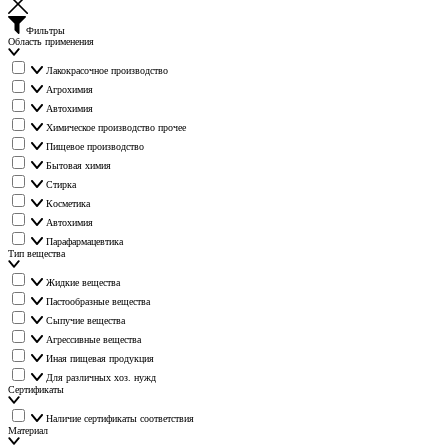
Фильтры
Область применения
Лакокрасочное производство
Агрохимия
Автохимия
Химическое производство прочее
Пищевое производство
Бытовая химия
Стирка
Косметика
Автохимия
Парафармацевтика
Тип вещества
Жидкие вещества
Пастообразные вещества
Сыпучие вещества
Агрессивные вещества
Иная пищевая продукция
Для различных хоз. нужд
Сертификаты
Наличие сертификаты соответствия
Материал