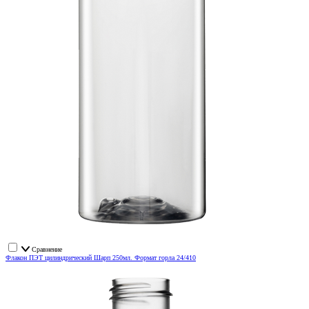
Сравнение
Флакон ПЭТ цилиндрический Шарп 250мл. Формат горла 24/410