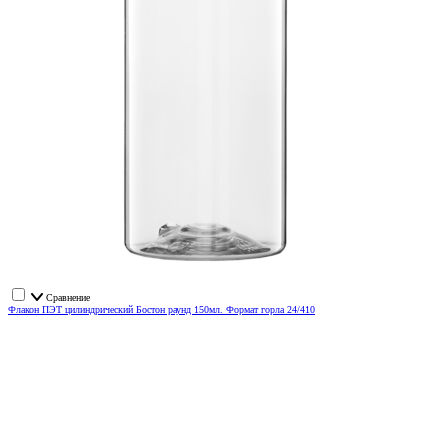
Сравнение
Флакон ПЭТ цилиндрический Бостон раунд 150мл. Формат горла 24/410