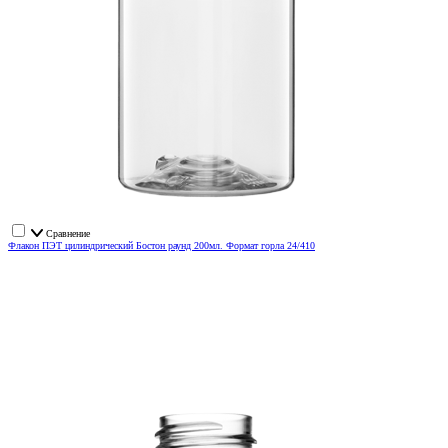
Сравнение
Флакон ПЭТ цилиндрический Бостон раунд 200мл. Формат горла 24/410