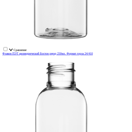
Сравнение
Флакон ПЭТ цилиндрический Бостон раунд 250мл. Формат горла 24/410