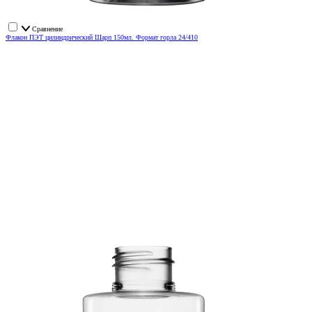
Сравнение
Флакон ПЭТ цилиндрический Шарп 150мл. Формат горла 24/410