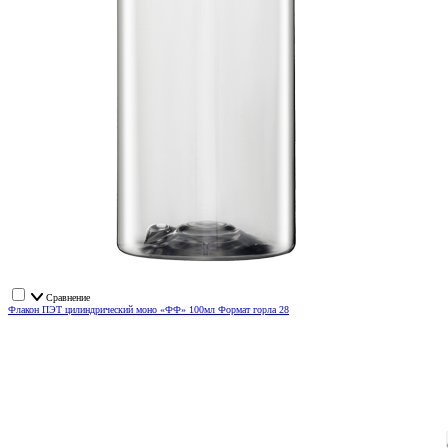
Сравнение
Флакон ПЭТ цилиндрический моно «ФФ» 100мл Формат горла 28