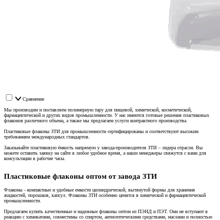
Сравнение
Мы производим и поставляем полимерную тару для пищевой, химической, косметической,
фармацевтической и других видов промышленности. У нас имеются готовые решения пластиковых
флаконов различного объема, а также мы предлагаем услуги контрактного производства.
Пластиковые флаконы ЗТИ для промышленности сертифицированы и соответствуют высоким
требованиям международных стандартов.
Заказывайте пластиковую ёмкость напрямую у завода-производителя ЗТИ – лидера отрасли. Вы
можете оставить заявку на сайте в любое удобное время, а наши менеджеры свяжутся с вами для
консультации в рабочие часы.
Пластиковые флаконы оптом от завода ЗТИ
Флаконы - компактные и удобные емкости цилиндрической, вытянутой формы для хранения
жидкостей, порошков, капсул. Флаконы ЗТИ особенно ценятся в химической и фармацевтической
промышленности.
Предлагаем купить качественные и надежные флаконы оптом из ПЭНД и ПЭТ. Они не вступают в
реакцию с химикатами, совместимы со спиртом, антисептическими средствами, маслами и полностью