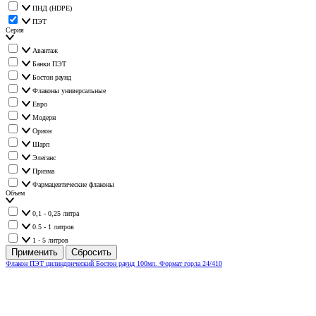
ПНД (HDPE)
ПЭТ
Серия
Авантаж
Банки ПЭТ
Бостон раунд
Флаконы универсальные
Евро
Модерн
Орион
Шарп
Элеганс
Призма
Фармацевтические флаконы
Объем
0,1 - 0,25 литра
0.5 - 1 литров
1 - 5 литров
Флакон ПЭТ цилиндрический Бостон раунд 100мл. Формат горла 24/410