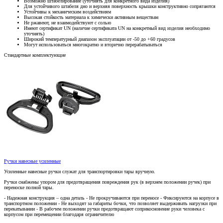
Возможно штабелирование (уточнять для конкретного вида изделия)
Для устойчивого штабеля дно и верхняя поверхность крышки конструктивно сопрягаются
Устойчивы к механическим воздействиям
Высокая стойкость материала к химически активным веществам
Не ржавеют, не взаимодействуют с солью
Имеют сертификат UN (наличие сертификата UN на конкретный вид изделия необходимо
уточнять)
Широкий температурный диапазон эксплуатации от -50 до +60 градусов
Могут использоваться многократно и вторично перерабатываться
Стандартные комплектующие
Ручки навесные усиленные
Усиленные навесные ручки служат для транспортировки тары вручную.
Ручки снабжены упором для предотвращения повреждения рук (в верхнем положении ручек) при
переноске полной тары.
- Надежная конструкция – одна деталь - Не прокручиваются при переносе - Фиксируются на корпусе в
транспортном положении - Не выходят за габариты бочки, что позволяет выдерживать нагрузки при
перекатывании - В рабочем положении ручки предотвращают соприкосновение руки человека с
корпусом при перемещении благодаря ограничителю