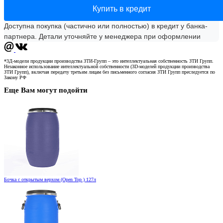
Купить в кредит
Доступна покупка (частично или полностью) в кредит у банка-
партнера. Детали уточняйте у менеджера при оформлении
*3Д-модели продукции производства ЗТИ-Групп – это интеллектуальная собственность ЗТИ Групп.
Незаконное использование интеллектуальной собственности (3D-моделей продукции производства
ЗТИ Групп), включая передачу третьим лицам без письменного согласия ЗТИ Групп преследуется по
Закону РФ
Еще Вам могут подойти
Бочка с открытым верхом (Open Top ) 127л