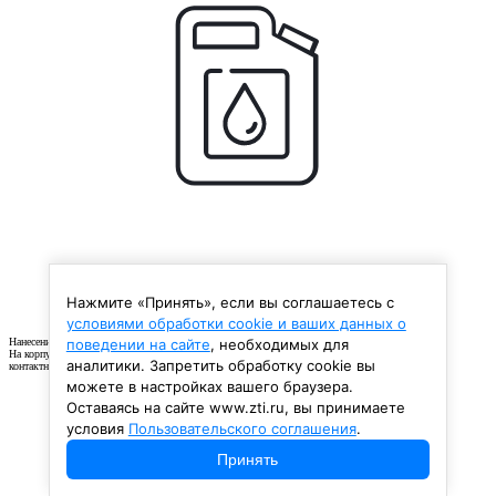
Нажмите «Принять», если вы соглашаетесь с
условиями обработки cookie и ваших данных о
Нанесение рельефного логотипа заказчика на корпус изделия
поведении на сайте
, необходимых для
На корпус изделия может быть нанесен рельефный логотип вашей компании, а также другие
аналитики. Запретить обработку cookie вы
контактные данные. Данная опция надежно обезопасит ваш продукт от контрафакта.
можете в настройках вашего браузера.
Оставаясь на сайте www.zti.ru, вы принимаете
условия
Пользовательского соглашения
.
Принять