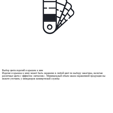
Выбор цвета изделий и крышек к ним
Изделие и крышка к нему может быть окрашено в любой цвет по выбору заказчика, включая
различные цвета с эффектом «металлик». Минимальный объем заказа окрашенной продукции вы
можете уточнить у менеджеров коммерческой службы