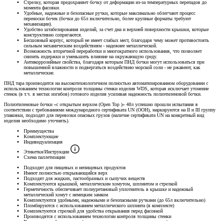
Стрелку, которая предохраняет бочку от деформации из-за температурных перепадов до
момента фасовки.
Удобные, надежные и безопасные ручки, которые максимально облегчают процесс
переноски бочек (бочки до 65л включительно, более крупные форматы требуют
механизации).
Удобство штабелирования изделий, за счет дна и верхней поверхности крышки, которые
конструктивно сопрягаются.
Бесшовный корпус, который не имеет слабых мест, благодаря чему может противостоять
сильным механическим воздействиям - надежнее металлической.
Возможность вторичной переработки и многократного использования, что позволяет
снизить издержки и уменьшить влияние на окружающую среду.
Антикоррозийные свойства, благодаря которым ПНД бочки могут использоваться при
повышенной влажности и подвергаться воздействию морской соли - не ржавеют, как
металлические.
ПНД тара производится на высокотехнологичном полностью автоматизированном оборудовании с
использованием технологии контроля толщины стенки изделия WDS, которая исключает утонение
стенок (в т.ч. в местах изгибов) готового изделия усиливая надежность полиэтиленовой бочки.
Полиэтиленовые бочки «с открытым верхом (Open Top )» 48л успешно прошли испытания в
соответствии с требованиями международного сертификата UN (ООН), маркируются на II и III группу
упаковки, подходят для перевозки опасных грузов (наличие сертификата UN на конкретный вид
изделия необходимо уточнять).
Преимущества
Комплектующие
Индивидуализация
Этикетки/Инструкции
Схема паллетизации
Подходят для пищевых и непищевых продуктов
Имеют полностью открывающийся верх
Подходят для жидких, пастообразных и сыпучих веществ
Комплектуются крышкой, металлическим хомутом, шплинтом и стрелкой
Герметичность обеспечивает полиуретановый уплотнитель в крышке и надежный
металлический хомут с немецким замком
Комплектуются удобными, надежными и безопасными ручками (до 65л включительно)
Пломбируются с использованием металлического шплинта (в комплекте)
Комплектуются стрелкой для удобства открывания перед фасовкой
Производятся с использованием технологии контроля толщины стенки