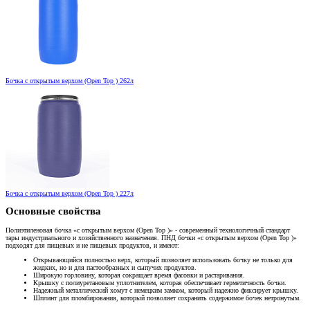
Бочка с открытым верхом (Open Top ) 262л
Бочка с открытым верхом (Open Top ) 227л
Основные свойства
Полиэтиленовая бочка «с открытым верхом (Open Top )» - современный технологичный стандарт
тары индустриального и хозяйственного назначения. ПНД бочки «с открытым верхом (Open Top )»
подходят для пищевых и не пищевых продуктов, и имеют:
Открывающийся полностью верх, который позволяет использовать бочку не только для
жидких, но и для пастообразных и сыпучих продуктов.
Широкую горловину, которая сокращает время фасовки и растаривания.
Крышку с полиуретановым уплотнителем, которая обеспечивает герметичность бочки.
Надежный металлический хомут с немецким замком, который надежно фиксирует крышку.
Шплинт для пломбирования, который позволяет сохранить содержимое бочек нетронутым.