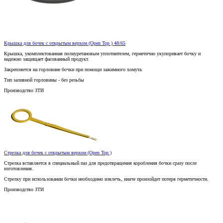
Крышка для бочек с открытым верхом (Open Top ) 48/65
Крышка, укомплектованная полиуретановым уплотнителем, герметично укупоривает бочку и
надежно защищает фасованный продукт.
Закрепляется на горловине бочки при помощи зажимного хомута.
Тип заливной горловины - без резьбы
Производство ЗТИ
Стрелка для бочек с открытым верхом (Open Top )
Стрелка вставляется в специальный паз для предотвращения коробления бочки сразу после
изготовления.
Стрелку при использовании бочки необходимо извлечь, иначе произойдет потеря герметичности.
Производство ЗТИ