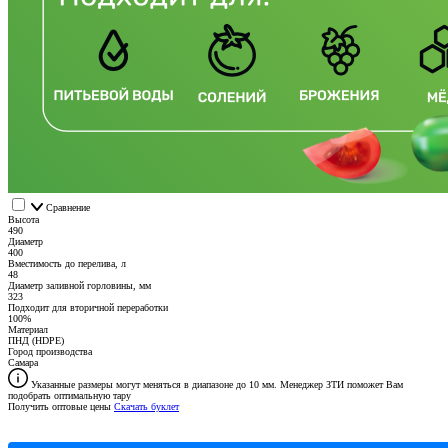
Сравнение
Высота
490
Диаметр
400
Вместимость до перелива, л
48
Диаметр заливной горловины, мм
323
Подходит для вторичной переработки
100%
Материал
ПНД (HDPE)
Город производства
Самара
Указанные размеры могут меняться в диапазоне до 10 мм. Менеджер ЗТИ поможет Вам
подобрать оптимальную тару
Получить оптовые цены
Скачать буклет