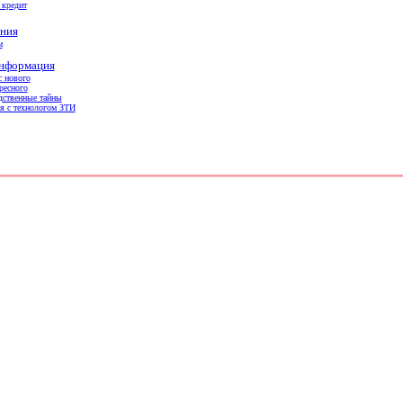
 кредит
ния
м
информация
с нового
ресного
дственные тайны
я с технологом ЗТИ