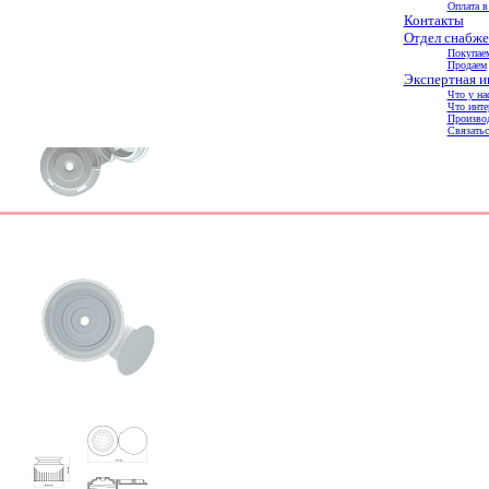
Оплата в
Контакты
Отдел снабже
Покупае
Продаем
Экспертная 
Что у на
Что инте
Произво
Связатьс