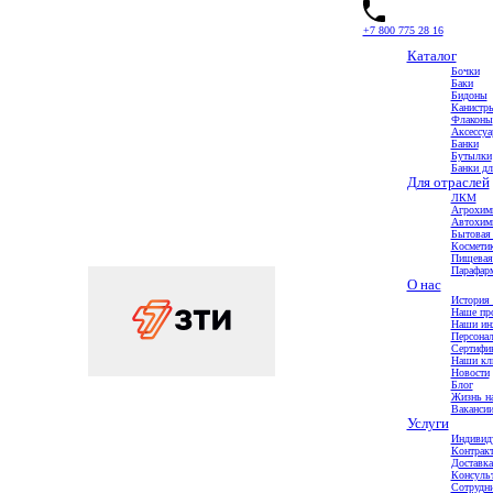
+7 800 775 28 16
Каталог
Бочки
Баки
Бидоны
Канистр
Флаконы
Аксессу
Главная
Банки
Каталог
Бутылки
Аксессуары
Банки дл
Крышка Флип-топ 28/410
Для отраслей
ЛКМ
Крышка Флип-топ 28/410
Агрохим
Автохим
Бытовая
Космети
Пищевая
Парафарм
О нас
История 
Наше пр
Наши ин
Персона
Сертифи
Наши кл
Новости
Блог
Жизнь на
Ваканси
Услуги
Индивид
Контракт
Доставка
Консульт
Сотрудни