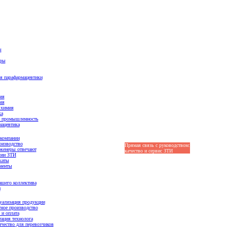
ы
ары
я парафармацевтики
ия
ия
 химия
ка
 промышленность
ацевтика
компании
оизводство
Прямая связь с руководством:
Оптовые цены
женеры отвечают
качество и сервис ЗТИ
лии ЗТИ
каты
иенты
шего коллектива
и
уализация продукции
ное производство
 и оплата
ация технолога
чество для перевозчиков