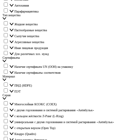
Автохимия
Парафармацевтика
Тип вещества
Жидкие вещества
Пастообразные вещества
Сыпучие вещества
Агрессивные вещества
Иная пищевая продукция
Для различных хоз. нужд
Сертификаты
Наличие сертификата UN (ООН) на упаковку
Наличие сертификаты соответствия
Материал
ПНД (HDPE)
ПЭТ
Серия
Многослойная КОЭКС (COEX)
с двумя горловинами и системой растаривания «Антибульк»
с кольцом жёсткости Л-Ринг (L-Ring)
универсальная с двумя горловинами и системой растаривания «Антибульк»
с открытым верхом (Open Top)
Квадро (Quadro)
Автоканистры фигурные