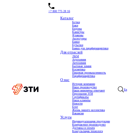
+7 800 775 28 16
Каталог
Бочки
Баки
Каталог пластиковой тары
Бидоны
Канистры
Флаконы
Аксессуары
Банки
Бутылки
Банки для парафармацевтики
Для отраслей
ЛКМ
Агрохимия
Автохимия
Бытовая химия
Косметика
Пищевая промышленность
Парафармацевтика
О нас
История компании
Наше производство
En
Наши инженеры отвечают
Персоналии ЗТИ
Сертификаты
Наши клиенты
Новости
Блог
Жизнь нашего коллектива
Вакансии
Услуги
Индивидуализация продукции
Контрактное производство
Доставка и оплата
Консультация технолога