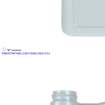
Сравнение
Канистра фигурная с 2-мя ручками «Авто» 9,5 л