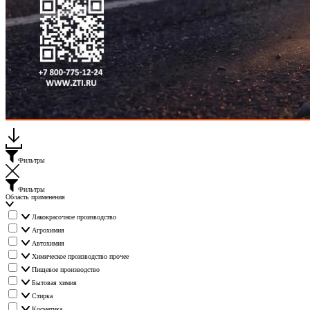
Каталог "Мир Упаковки ЗТИ"
Фильтры
Фильтры
Область применения
Лакокрасочное производство
Агрохимия
Автохимия
Химическое производство прочее
Пищевое производство
Бытовая химия
Стирка
Косметика