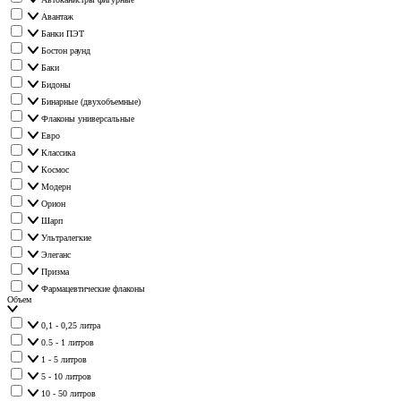
Авантаж
Банки ПЭТ
Бостон раунд
Баки
Бидоны
Бинарные (двухобъемные)
Флаконы универсальные
Евро
Классика
Космос
Модерн
Орион
Шарп
Ультралегкие
Элеганс
Призма
Фармацевтические флаконы
Объем
0,1 - 0,25 литра
0.5 - 1 литров
1 - 5 литров
5 - 10 литров
10 - 50 литров