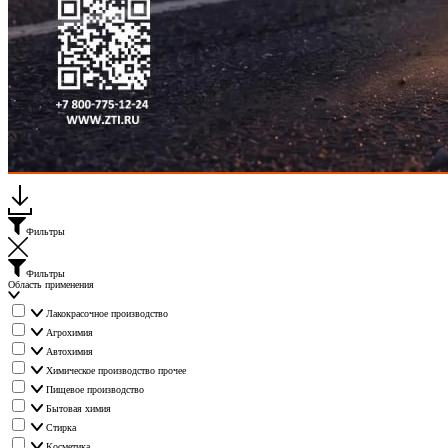
Каталог "Мир Упаковки ЗТИ"
Фильтры
Фильтры
Область применения
Лакокрасочное производство
Агрохимия
Автохимия
Химическое производство прочее
Пищевое производство
Бытовая химия
Стирка
Косметика