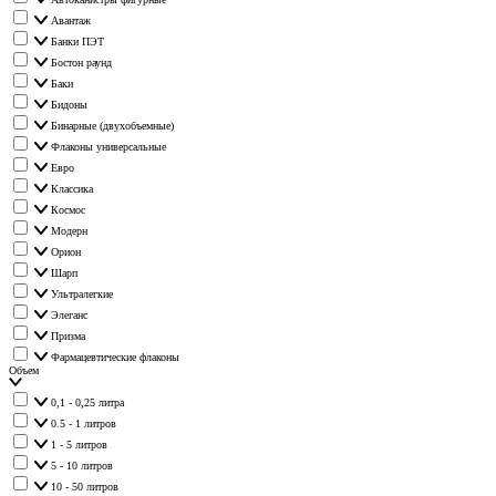
Авантаж
Банки ПЭТ
Бостон раунд
Баки
Бидоны
Бинарные (двухобъемные)
Флаконы универсальные
Евро
Классика
Космос
Модерн
Орион
Шарп
Ультралегкие
Элеганс
Призма
Фармацевтические флаконы
Объем
0,1 - 0,25 литра
0.5 - 1 литров
1 - 5 литров
5 - 10 литров
10 - 50 литров