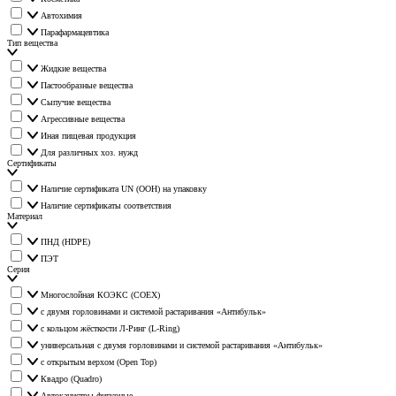
Автохимия
Парафармацевтика
Тип вещества
Жидкие вещества
Пастообразные вещества
Сыпучие вещества
Агрессивные вещества
Иная пищевая продукция
Для различных хоз. нужд
Сертификаты
Наличие сертификата UN (ООН) на упаковку
Наличие сертификаты соответствия
Материал
ПНД (HDPE)
ПЭТ
Серия
Многослойная КОЭКС (COEX)
с двумя горловинами и системой растаривания «Антибульк»
с кольцом жёсткости Л-Ринг (L-Ring)
универсальная с двумя горловинами и системой растаривания «Антибульк»
с открытым верхом (Open Top)
Квадро (Quadro)
Автоканистры фигурные