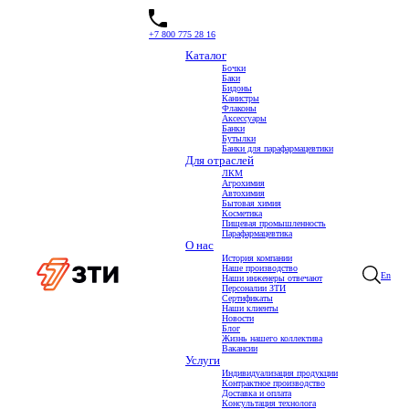
+7 800 775 28 16
Каталог
Бочки
Баки
Каталог пластиковой тары
Бидоны
Канистры
Флаконы
Аксессуары
Банки
Бутылки
Банки для парафармацевтики
Для отраслей
ЛКМ
Агрохимия
Автохимия
Бытовая химия
Косметика
Пищевая промышленность
Парафармацевтика
О нас
История компании
Наше производство
En
Наши инженеры отвечают
Персоналии ЗТИ
Сертификаты
Наши клиенты
Новости
Блог
Жизнь нашего коллектива
Вакансии
Услуги
Индивидуализация продукции
Контрактное производство
Доставка и оплата
Консультация технолога